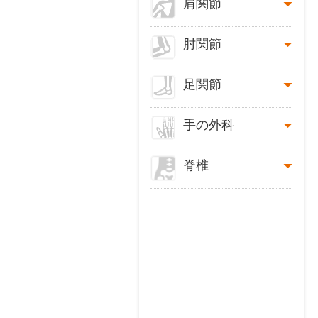
肩関節
肘関節
足関節
手の外科
脊椎