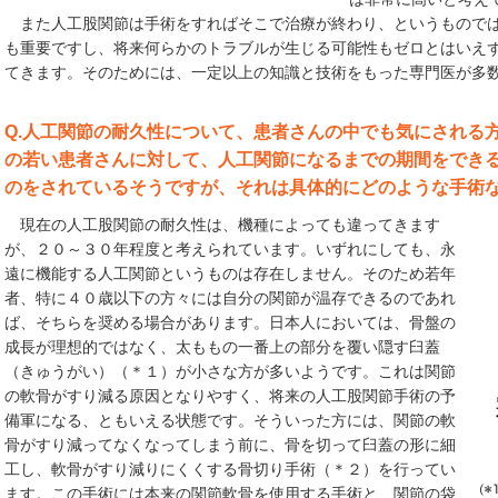
また人工股関節は手術をすればそこで治療が終わり、というものでは
も重要ですし、将来何らかのトラブルが生じる可能性もゼロとはいえ
てきます。そのためには、一定以上の知識と技術をもった専門医が多
Q.人工関節の耐久性について、患者さんの中でも気にされる
の若い患者さんに対して、人工関節になるまでの期間をでき
のをされているそうですが、それは具体的にどのような手術
現在の人工股関節の耐久性は、機種によっても違ってきます
が、２０～３０年程度と考えられています。いずれにしても、永
遠に機能する人工関節というものは存在しません。そのため若年
者、特に４０歳以下の方々には自分の関節が温存できるのであれ
ば、そちらを奨める場合があります。日本人においては、骨盤の
成長が理想的ではなく、太ももの一番上の部分を覆い隠す臼蓋
（きゅうがい）（＊１）が小さな方が多いようです。これは関節
の軟骨がすり減る原因となりやすく、将来の人工股関節手術の予
備軍になる、ともいえる状態です。そういった方には、関節の軟
骨がすり減ってなくなってしまう前に、骨を切って臼蓋の形に細
工し、軟骨がすり減りにくくする骨切り手術（＊２）を行ってい
ます。この手術には本来の関節軟骨を使用する手術と、関節の袋