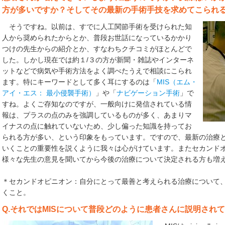
方が多いですか？そしてその最新の手術手技を求めてこられ
そうですね。以前は、すでに人工関節手術を受けられた知
人から奨められたからとか、普段お世話になっているかかり
つけの先生からの紹介とか、すなわちクチコミがほとんどで
した。しかし現在では約１/３の方が新聞・雑誌やインターネ
ットなどで病気や手術方法をよく調べたうえで相談にこられ
ます。特にキーワードとして多く耳にするのは「
MIS（エム・
アイ・エス： 最小侵襲手術）
」や「
ナビゲーション手術
」で
すね。よくご存知なのですが、一般向けに発信されている情
報は、プラスの点のみを強調しているものが多く、あまりマ
イナスの点に触れていないため、少し偏った知識を持ってお
られる方が多い、という印象をもっています。ですので、最新の治療
いくことの重要性を説くように我々は心がけています。またセカンド
様々な先生の意見を聞いてから今後の治療について決定される方も増
＊セカンドオピニオン：自分にとって最善と考えられる治療について
くこと。
Q.それではMISについて普段どのように患者さんに説明され