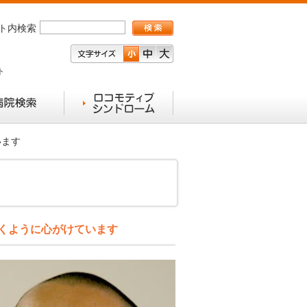
ト内検索
ト
います
説くように心がけています