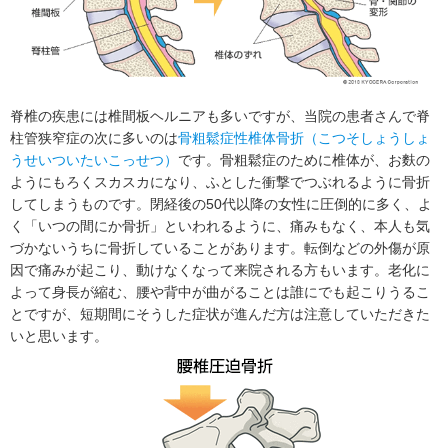
脊椎の疾患には椎間板ヘルニアも多いですが、当院の患者さんで脊
柱管狭窄症の次に多いのは
骨粗鬆症性椎体骨折（こつそしょうしょ
うせいついたいこっせつ）
です。骨粗鬆症のために椎体が、お麩の
ようにもろくスカスカになり、ふとした衝撃でつぶれるように骨折
してしまうものです。閉経後の50代以降の女性に圧倒的に多く、よ
く「いつの間にか骨折」といわれるように、痛みもなく、本人も気
づかないうちに骨折していることがあります。転倒などの外傷が原
因で痛みが起こり、動けなくなって来院される方もいます。老化に
よって身長が縮む、腰や背中が曲がることは誰にでも起こりうるこ
とですが、短期間にそうした症状が進んだ方は注意していただきた
いと思います。