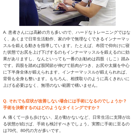
A. 患者さんには高齢の方も多いので、ハードなトレーニングではな
く、あくまで日常生活動作、家の中で無理なくできるインナーマッ
スルを鍛える動きを指導しています。たとえば、布団で仰向けに寝
た状態でお尻を上げ下げするのもインナーマッスルを鍛えるのに効
果がありますし、なんといっても一番のお勧めは四股（しこ）踏み
です。四股を踏めば股関節が伸びて筋肉がつき、お尻や太腿を中心
に下半身全体が鍛えられます。インナーマッスルが鍛えられれば、
背骨も全身も整います。もちろん、相撲取りのように高くきれいに
上げる必要はなく、無理のない範囲で構いません。
Q. それでも症状が改善しない場合には手術になるのでしょうか？
手術を決断するのはどのようなタイミングですか？
A. 痛くて一歩も歩けない、足が動かないなど、日常生活に支障が出
る状態が続けば、手術も検討すべきでしょう。実際に手術に至るの
は70代、80代の方が多いです。