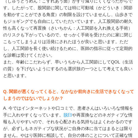
（しゅうどうめん：こすれあう面）がすり減りにくくなったからで
す。したがって、股関節に関しては特に可動域（かどういき：関節
を動かすことができる角度）の制限を設けていませんし、山歩きで
もジョギングでも自由にしていただいています。人工股関節の耐久
性も高くなって再置換（さいちかん：人工関節を入れ換える手術）
のリスクも下がっているので、せっかく手術を受けたのに家に閉じ
こもってしまうよりは活発にされたほうが良いと思います。ただ
し、人工関節を長く使い続けるために、医師の指示に従って定期的
な診断は受けてください。
また、年齢にこだわらず、早いうちから人工関節にしてQOL（生活
の質）を下げないようにするのも選択肢の一つとして考えても良い
と思います。
Q. 関節が悪くなってくると、なかなか前向きに生活できなくなって
しまうのではないでしょうか？
A. 今ではインターネットや口コミで、患者さんはいろいろな情報を
手に入れやすくなっています。
脱臼
や再置換などのネガティブな情
報も入りやすいので、それを心配される気持ちはよくわかるのです
が、必ずしもネガティブな状況がご自身の体に当てはまるとは限り
ません。やはり医師に相談して、自分の体のことについて正確な情