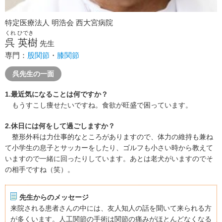
特定医療法人 明浩会 西大宮病院
くれ ひでき
呉 英樹
先生
専門：
股関節
・
膝関節
呉先生の一面
1.最近気になることは何ですか？
もうすこし痩せたいですね。食欲が旺盛で困っています。
2.休日には何をして過ごしますか？
整形外科は力仕事的なところがありますので、体力の維持も兼ね
て小学生の息子とサッカーをしたり、ゴルフも小さい時から教えて
いますので一緒に回ったりしています。あとは老犬がいますのでそ
の相手ですね（笑）。
先生からのメッセージ
来院される患者さんの中には、友人知人の話を聞いて来られる方
が多くいます。人工関節の手術は関節の痛みがほとんどなくなる