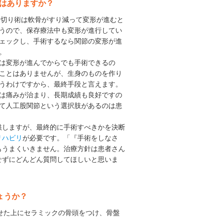
はありますか？
や骨切り術は軟骨がすり減って変形が進むと
うので、保存療法中も変形が進行してい
ェックし、手術するなら関節の変形が進
。
は変形が進んでからでも手術できるの
ことはありませんが、生身のものを作り
うわけですから、最終手段と言えます。
は痛みが治まり、長期成績も良好ですの
て人工股関節という選択肢があるのは患
供しますが、最終的に手術すべきかを決断
リハビリ
が必要です。「『手術をしなさ
もうまくいきません。治療方針は患者さん
せずにどんどん質問してほしいと思いま
ょうか？
させた上にセラミックの骨頭をつけ、骨盤