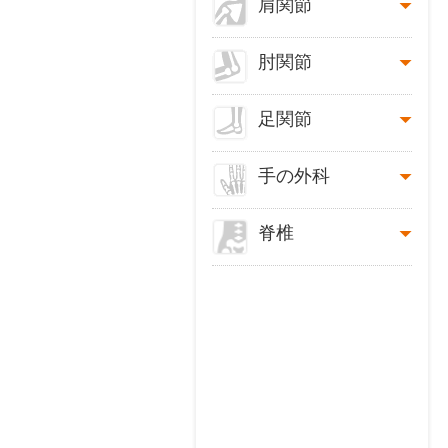
肩関節
肘関節
足関節
手の外科
脊椎