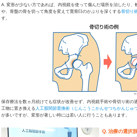
A. 変形が少ない方であれば、内視鏡を使って傷んだ場所を治したり
や、骨盤の骨を切って角度を変えて寛骨臼のかぶりを深くする
骨切り
す。
保存療法を数ヵ月続けても症状が改善せず、内視鏡手術や骨切り術の
工物に置き換える
人工股関節置換術（じんこうこかんせつちかんじゅ
が多いですが、変形が著しい時には若い人に行うこともあります。
Q. 治療の選