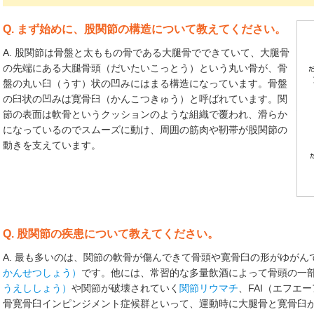
Q. まず始めに、股関節の構造について教えてください。
A. 股関節は骨盤と太ももの骨である大腿骨でできていて、大腿骨
の先端にある大腿骨頭（だいたいこっとう）という丸い骨が、骨
盤の丸い臼（うす）状の凹みにはまる構造になっています。骨盤
の臼状の凹みは寛骨臼（かんこつきゅう）と呼ばれています。関
節の表面は軟骨というクッションのような組織で覆われ、滑らか
になっているのでスムーズに動け、周囲の筋肉や靭帯が股関節の
動きを支えています。
Q. 股関節の疾患について教えてください。
A. 最も多いのは、関節の軟骨が傷んできて骨頭や寛骨臼の形がゆがん
かんせつしょう）
です。他には、常習的な多量飲酒によって骨頭の一
うえししょう）
や関節が破壊されていく
関節リウマチ
、FAI（エフエ
骨寛骨臼インピンジメント症候群といって、運動時に大腿骨と寛骨臼