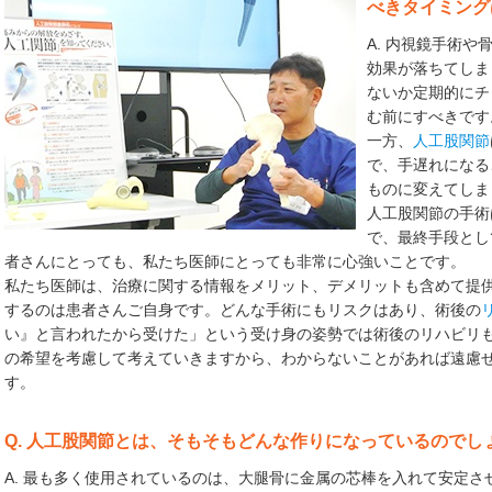
べきタイミング
A. 内視鏡手術
効果が落ちてしま
ないか定期的にチ
む前にすべきです
一方、
人工股関節
で、手遅れになる
ものに変えてしま
人工股関節の手術
で、最終手段とし
者さんにとっても、私たち医師にとっても非常に心強いことです。
私たち医師は、治療に関する情報をメリット、デメリットも含めて提
するのは患者さんご自身です。どんな手術にもリスクはあり、術後の
い』と言われたから受けた」という受け身の姿勢では術後のリハビリ
の希望を考慮して考えていきますから、わからないことがあれば遠慮
す。
Q. 人工股関節とは、そもそもどんな作りになっているのでし
A. 最も多く使用されているのは、大腿骨に金属の芯棒を入れて安定