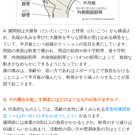
A. 膝関節は大腿骨（だいたいこつ）と脛骨（けいこつ）から構成さ
れ、先端が丸みを帯びた大腿骨を平らな脛骨が受け止める構造をし
ていて、半月板という組織がクッションの役目を果たしています。
関節の表面は軟骨で覆われ、周辺の筋肉や前十字靭帯、後十字靭
帯、内側側副靭帯、外側側副靭帯という4つの靭帯によって、複雑な
動きがなめらかにできるようになっています。
膝の痛みは、加齢や、若い方であればスポーツなどで負担をかける
ことによって半月板が傷んだり、軟骨がすり減ったりすることが原
因で起こります。
Q. その痛みを起こす病名にはどのようなものがありますか？
A. 代表的なものとしては、高齢の女性に多くみられる
変形性膝関節
症（へんけいせいひざかんせつしょう）
があります。
膝関節には体重の3倍以上の負荷がかかるとされ、軟骨のすり減りは
60歳くらいから始まり、活動性の高い方や肥満体形の方はとくにす