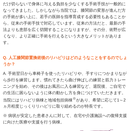
だけ切らないで身体に与える負担を少なくする手術手技が一般的に
なってきました。しかしながら当院では、膝関節の変形が進んだ方
の手術が多い上に、若手の医師を指導育成する必要性もあることか
ら、従来の手術手技で対応しています。従来の方法だと、最新の手
法よりも患部を広く切開することになりますが、その分、術野が広
くなり、より正確に手術を行えるという大きなメリットがありま
す。
Q. 人工膝関節置換術後のリハビリはどのようなことをするのでしょ
うか？
A. 手術翌日から車椅子を使ったリハビリや、手すりにつかまりなが
ら歩行を練習します。慣れてきたら曲げ伸ばしの練習と筋力トレー
ニングを始め、その後はお風呂に入る練習など、退院後、ご自宅で
の生活に困らないように体の動かし方を身につけていただきます。
※
当院にはリハビリ病棟と地域包括病棟
があり、希望に応じて1～2
ヵ月程度じっくりリハビリに取り組めるのが特長です。
※ 病状が安定した患者さんに対して、在宅や介護施設への復帰支援
に向けた医療や支援を行う病棟。