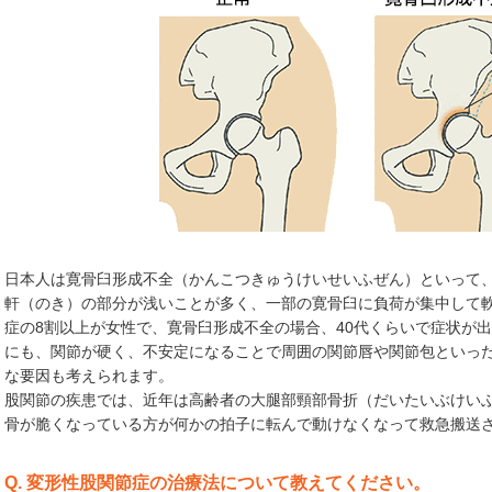
日本人は寛骨臼形成不全（かんこつきゅうけいせいふぜん）といって
軒（のき）の部分が浅いことが多く、一部の寛骨臼に負荷が集中して
症の8割以上が女性で、寛骨臼形成不全の場合、40代くらいで症状が
にも、関節が硬く、不安定になることで周囲の関節唇や関節包といっ
な要因も考えられます。
股関節の疾患では、近年は高齢者の大腿部頸部骨折（だいたいぶけい
骨が脆くなっている方が何かの拍子に転んで動けなくなって救急搬送さ
Q. 変形性股関節症の治療法について教えてください。