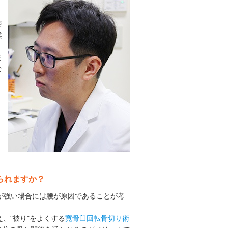
使
柔
、
ま
な
られますか？
みが強い場合には腰が原因であることが考
、"被り"をよくする
寛骨臼回転骨切り術