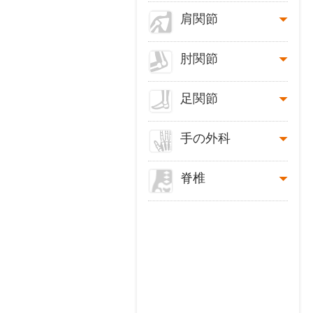
肩関節
肘関節
足関節
手の外科
脊椎