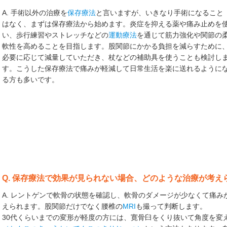
A. 手術以外の治療を
保存療法
と言いますが、いきなり手術になること
はなく、まずは保存療法から始めます。炎症を抑える薬や痛み止めを
い、歩行練習やストレッチなどの
運動療法
を通じて筋力強化や関節の
軟性を高めることを目指します。股関節にかかる負担を減らすために
必要に応じて減量していただき、杖などの補助具を使うことも検討し
す。こうした保存療法で痛みが軽減して日常生活を楽に送れるように
る方も多いです。
Q. 保存療法で効果が見られない場合、どのような治療が考え
A. レントゲンで軟骨の状態を確認し、軟骨のダメージが少なくて痛
えられます。股関節だけでなく腰椎の
MRI
も撮って判断します。
30代くらいまでの変形が軽度の方には、寛骨臼をくり抜いて角度を変え