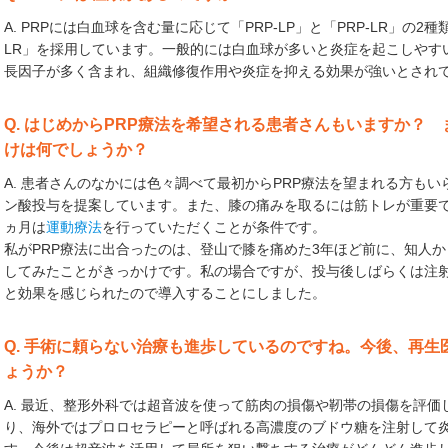
A. PRPには白血球を含む量に応じて「PRP-LP」と「PRP-LR」の
LR」を採用しています。一般的には白血球が多いと炎症を起こしやすい
長因子が多く含まれ、組織修復作用や炎症を抑える効果が強いとされ
Q. はじめからPRP療法を希望される患者さんもいますか？
けは何でしょうか？
A. 患者さんのなかには色々調べて最初からPRP療法を望まれる方も
ン酸投与を提案しています。また、膝の痛みを取るには筋トレが重要で
ヵ月は
運動療法
を行っていただくことが条件です。
私がPRP療法に出合ったのは、登山で膝を痛めた3年ほど前に、知人
してみたことがきっかけです。私の場合ですが、投与後しばらくは注
と効果を感じられたので導入することにしました。
Q. 手術に頼らない治療も進歩しているのですね。今後、再
ょうか？
A. 最近、整形外科では超音波を使って筋肉の損傷や靭帯の損傷を評価
り、海外ではプロロセラピーと呼ばれる高濃度のブドウ糖を注射して