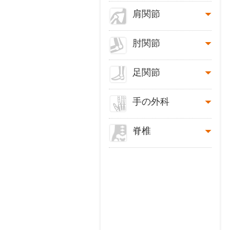
肩関節
肘関節
足関節
手の外科
脊椎