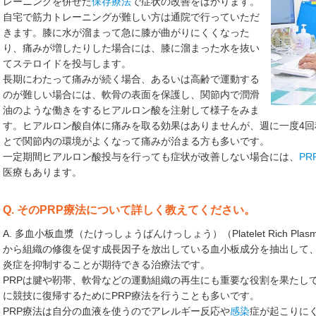
レーニングを併せた
保存療法
で症状の改善をはかります。
自宅で筋力トレーニングが難しい方は通院で行っていただ
きます。膝に水が溜まって急に膝が曲がりにくくなった
り、痛みが増したりした場合には、膝に溜まった水を抜い
てステロイドを投与します。
長期にわたって痛みが続く場合、あるいは高齢で運動する
のが難しい場合には、軟骨の表面を保護し、関節内で潤滑
油のような働きをするヒアルロン酸を注射して様子をみま
す。ヒアルロン酸自体に痛みを取る効果はありませんが、週に一度4
とで関節内の環境がよくなって痛みが治まる方も多いです。
一定期間ヒアルロン酸投与を行っても症状が改善しない場合には、
P
医療もあります。
Q. そのPRP療法について詳しく教えてください。
A. 多血小板血漿（たけっしょうばんけっしょう）（Platelet Rich 
から組織の修復を促す成長因子を放出している血小板成分を抽出して
炎症を抑制することが期待できる治療法です。
PRPは腱や靭帯、軟骨などの運動組織の再生にも重要な役割を果たし
に競技に復帰するためにPRP療法を行うことも多いです。
PRP療法は自分の血液を使うのでアレルギー反応や
感染
症が起こりに