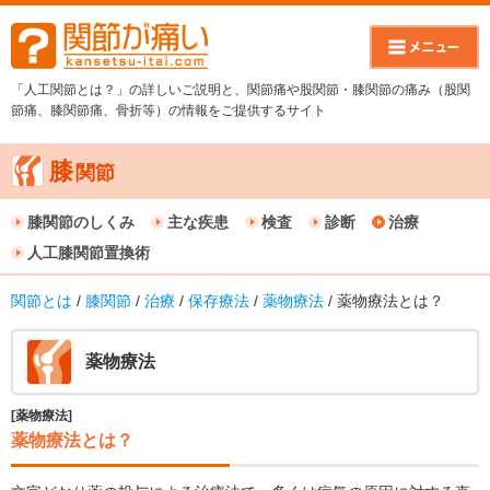
「人工関節とは？」の詳しいご説明と、関節痛や股関節・膝関節の痛み（股関
節痛、膝関節痛、骨折等）の情報をご提供するサイト
膝
関節
膝関節のしくみ
主な疾患
検査
診断
治療
人工膝関節置換術
関節とは
/
膝関節
/
治療
/
保存療法
/
薬物療法
/ 薬物療法とは？
薬物療法
[薬物療法]
薬物療法とは？