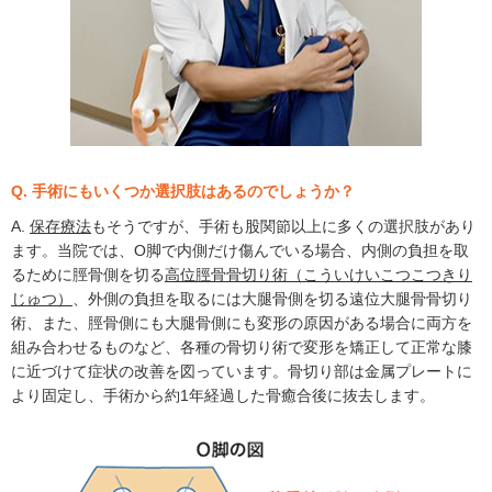
Q. 手術にもいくつか選択肢はあるのでしょうか？
A.
保存療法
もそうですが、手術も股関節以上に多くの選択肢があり
ます。当院では、O脚で内側だけ傷んでいる場合、内側の負担を取
るために脛骨側を切る
高位脛骨骨切り術（こういけいこつこつきり
じゅつ）
、外側の負担を取るには大腿骨側を切る遠位大腿骨骨切り
術、また、脛骨側にも大腿骨側にも変形の原因がある場合に両方を
組み合わせるものなど、各種の骨切り術で変形を矯正して正常な膝
に近づけて症状の改善を図っています。骨切り部は金属プレートに
より固定し、手術から約1年経過した骨癒合後に抜去します。