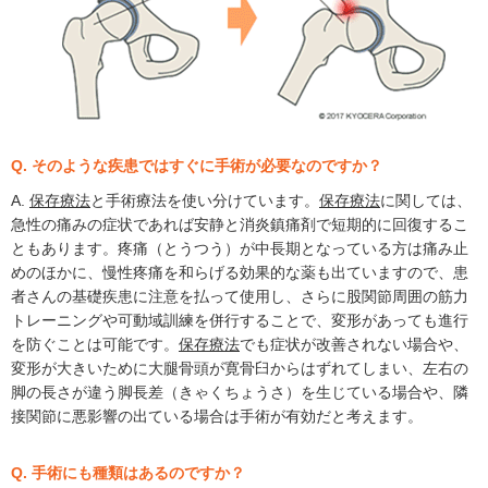
Q. そのような疾患ではすぐに手術が必要なのですか？
A.
保存療法
と手術療法を使い分けています。
保存療法
に関しては、
急性の痛みの症状であれば安静と消炎鎮痛剤で短期的に回復するこ
ともあります。疼痛（とうつう）が中長期となっている方は痛み止
めのほかに、慢性疼痛を和らげる効果的な薬も出ていますので、患
者さんの基礎疾患に注意を払って使用し、さらに股関節周囲の筋力
トレーニングや可動域訓練を併行することで、変形があっても進行
を防ぐことは可能です。
保存療法
でも症状が改善されない場合や、
変形が大きいために大腿骨頭が寛骨臼からはずれてしまい、左右の
脚の長さが違う脚長差（きゃくちょうさ）を生じている場合や、隣
接関節に悪影響の出ている場合は手術が有効だと考えます。
Q. 手術にも種類はあるのですか？