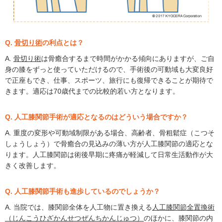
Q.
骨切り術
の利点とは？
A.
骨切り術
は骨癒合するまで時間がかかる傾向にありますが、ご自
身の膝をずっと使っていただけるので、手術後の可動域も大変良好
で正座もでき、仕事、スポーツ、旅行にも復帰できることが期待で
きます。適応は70歳代までの比較的若い方となります。
Q. 人工膝関節手術が適応となるのはどういう場合ですか？
A. 重度の変形や可動域制限がある場合、高齢者、骨粗鬆症（こつそ
しょうしょう）で骨癒合の見込みの薄い方が人工膝関節の適応とな
ります。人工膝関節は術後早期に疼痛が軽減して日常生活動作が大
きく改善します。
Q. 人工膝関節手術も進歩しているのでしょうか？
A. 当院では、膝関節全体を人工物に置き換える
人工膝関節全置換術
（じんこうひざかんせつぜんちかんじゅつ）
のほかに、膝関節の内