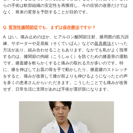
らの手術は軟部組織の安定性を再獲得し、今の症状の改善だけでは
なく、将来の変形を予防することが目的です。
Q.
変形性膝関節症
でも、まずは
保存療法
ですか？
A. はい。痛み止めのほか、ヒアルロン酸関節注射、膝周囲の筋力訓
練、サポーターや足底板（そくていばん）などの
装具療法
といった
方法があり、組み合わせることもあります。なかでも私がよく指導
するのは、膝関節の拘縮（こうしゅく）を防ぐための膝蓋骨の運動
です。膝蓋腱を軟らかくすると痛みの取れる方が多いのです。特
に、膝を伸ばしてお皿の骨を手で動かしたり、膝蓋腱のストレッチ
をすると、痛みが改善して膝が前よりも伸びるようになったとの声
を多くの患者さんからいただきます。こうしたことでも痛みが改善
せず、日常生活に支障があれば手術が選択肢になります。