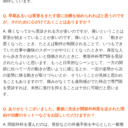
期待しています。
Q. 早期あるいは変形をきたす前に治療を始められればと思うのです
が、そのために心がけておくことはありますか？
A. 痛くなってから受診される方が多いのですが、痛いということは
変形が始まっていることが多いのです。痛いというより、「動きが
悪くなった」とき、たとえば動作が制限されることで、いつもでき
ていた仕事や趣味のスポーツがやりにくくなったときや、身近な人
から歩き方がおかしいと指摘されたときに、整形外科専門医を受診
されたらよいと思います。もっと日常的なシーンとして、一方の関
節に比べて一方の動きが悪いように感じるとか、一定の姿勢から次
の姿勢に移る動きが取りづらいとか、そういうことが兆候と思われ
ることもありますので、痛みがなくても違和感がでた時点で専門医
を受診すれば、未然に進行を抑えることは十分に可能だと思いま
す。
Q. ありがとうございました。最後に先生が関節外科医を志された理
由や治療のモットーなどをお話しいただけますか？
A. 関節外科を選んだのは、骨折などの外傷手術を中心とした一般整