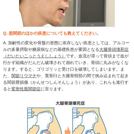
Q. 股関節のほかの疾患についても教えてください。
A. 加齢性の変化や骨盤の形態に依存しない疾患としては、アルコー
ルの多量摂取や糖尿病などの基礎疾患が要因となる
大腿骨頭壊死症
（だいたいこっとうえししょう）
です。血流が滞って骨頭まで血が
行かず組織がだんだん破壊されて崩れていき、骨頭に丸みがなくな
ります。すると、ゴリゴリッと受け口を破壊してしまいます。ま
た、
関節リウマチ
や、寛骨臼と大腿骨頸部の間で挟み込まれて起き
る関節唇損傷（かんせつしんそんしょう）があり、これらも進行す
ると
変形性股関節症
に至ります。