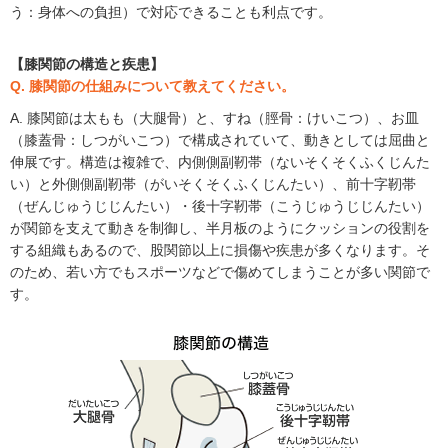
う：身体への負担）で対応できることも利点です。
【膝関節の構造と疾患】
Q. 膝関節の仕組みについて教えてください。
A. 膝関節は太もも（大腿骨）と、すね（脛骨：けいこつ）、お皿
（膝蓋骨：しつがいこつ）で構成されていて、動きとしては屈曲と
伸展です。構造は複雑で、内側側副靭帯（ないそくそくふくじんた
い）と外側側副靭帯（がいそくそくふくじんたい）、前十字靭帯
（ぜんじゅうじじんたい）・後十字靭帯（こうじゅうじじんたい）
が関節を支えて動きを制御し、半月板のようにクッションの役割を
する組織もあるので、股関節以上に損傷や疾患が多くなります。そ
のため、若い方でもスポーツなどで傷めてしまうことが多い関節で
す。