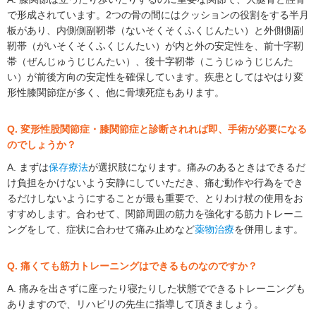
で形成されています。2つの骨の間にはクッションの役割をする半月
板があり、内側側副靭帯（ないそくそくふくじんたい）と外側側副
靭帯（がいそくそくふくじんたい）が内と外の安定性を、前十字靭
帯（ぜんじゅうじじんたい）、後十字靭帯（こうじゅうじじんた
い）が前後方向の安定性を確保しています。疾患としてはやはり変
形性膝関節症が多く、他に骨壊死症もあります。
Q. 変形性股関節症・膝関節症と診断されれば即、手術が必要になる
のでしょうか？
A. まずは
保存療法
が選択肢になります。痛みのあるときはできるだ
け負担をかけないよう安静にしていただき、痛む動作や行為をでき
るだけしないようにすることが最も重要で、とりわけ杖の使用をお
すすめします。合わせて、関節周囲の筋力を強化する筋力トレーニ
ングをして、症状に合わせて痛み止めなど
薬物治療
を併用します。
Q. 痛くても筋力トレーニングはできるものなのですか？
A. 痛みを出さずに座ったり寝たりした状態でできるトレーニングも
ありますので、リハビリの先生に指導して頂きましょう。