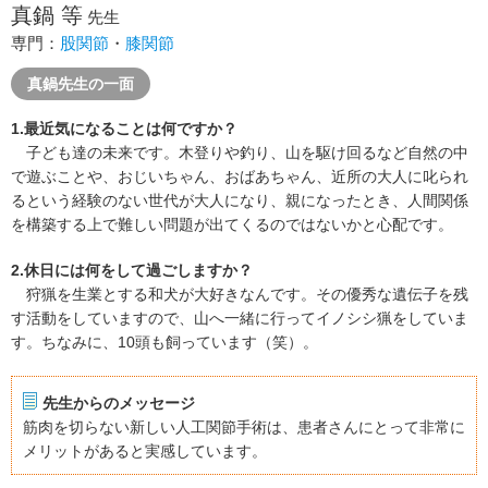
真鍋 等
先生
専門：
股関節
・
膝関節
真鍋先生の一面
1.最近気になることは何ですか？
子ども達の未来です。木登りや釣り、山を駆け回るなど自然の中
で遊ぶことや、おじいちゃん、おばあちゃん、近所の大人に叱られ
るという経験のない世代が大人になり、親になったとき、人間関係
を構築する上で難しい問題が出てくるのではないかと心配です。
2.休日には何をして過ごしますか？
狩猟を生業とする和犬が大好きなんです。その優秀な遺伝子を残
す活動をしていますので、山へ一緒に行ってイノシシ猟をしていま
す。ちなみに、10頭も飼っています（笑）。
先生からのメッセージ
筋肉を切らない新しい人工関節手術は、患者さんにとって非常に
メリットがあると実感しています。