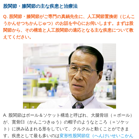
股関節・膝関節の主な疾患と治療法
Q. 股関節・膝関節がご専門の真鍋先生に、人工関節置換術（じんこ
うかんせつちかんじゅつ）のお話を中心にお伺いします。まずは股
関節から、その構造と人工股関節の適応となる主な疾患について教
えてください。
A. 股関節はボール＆ソケット構造と呼ばれ、大腿骨頭（＝ボール）
が、寛骨臼（かんこつきゅう）の帽子のようなところ（＝ソケッ
ト）に挟み込まれる形をしていて、クルクルと動くことができま
す。疾患として最も多いのは
変形性股関節症（へんけいせいこかん