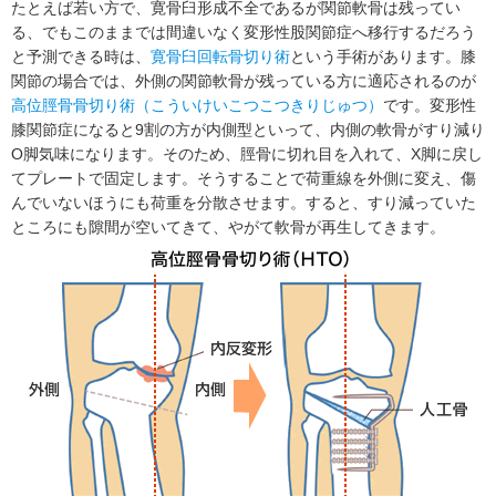
たとえば若い方で、寛骨臼形成不全であるが関節軟骨は残ってい
る、でもこのままでは間違いなく変形性股関節症へ移行するだろう
と予測できる時は、
寛骨臼回転骨切り術
という手術があります。膝
関節の場合では、外側の関節軟骨が残っている方に適応されるのが
高位脛骨骨切り術（こういけいこつこつきりじゅつ）
です。変形性
膝関節症になると9割の方が内側型といって、内側の軟骨がすり減り
O脚気味になります。そのため、脛骨に切れ目を入れて、X脚に戻し
てプレートで固定します。そうすることで荷重線を外側に変え、傷
んでいないほうにも荷重を分散させます。すると、すり減っていた
ところにも隙間が空いてきて、やがて軟骨が再生してきます。