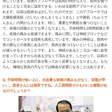
用しています。前側方アプローチは筋肉の間から入り、筋肉を傷つ
けることなく完全に温存できる、いわゆる筋間アプローチともいわ
れます。以前は筋肉をはがしていたのですが、このアプローチでは
大腿筋膜張筋（だいたいきんまくちょうきん）と中殿筋（ちゅうで
んきん）の間から入ります。特に、重要な中殿筋を傷つけないこと
で、術後の回復がとても早くなりました。手術時間も1時間前後と早
く、術後の痛みも低減できます。痛みに関しては神経ブロックなど
でコントロールする技術も進化しています。痛みの神経は、筋肉や
骨の膜などの表面にあるので、筋肉を傷つけないということは痛み
が減らせるということです。また、神経があるところは一緒に血管
が走っていますから出血も少なくて済みます。したがって、以前の
ようにあらかじめ自己血を取っておく必要もなくなりました。もち
ろん、極端な貧血の方などでは輸血が必要になることはあります。
Q. 手術時間が短い上に、出血量も術後の痛みも少なく、回復が早
い...。患者さんには福音ですね。人工股関節そのものにも種類があ
るのでしょうか？