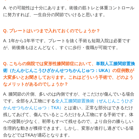
A. その可能性は十分にあります。術後の筋トレと体重コントロール
に努力すれば、一生自分の関節でいけると思います。
Q. プレートはいつまで入れておくのでしょうか？
A. 1年から1年半です。プレートを抜く手術も短期入院は必要です
が、術後痛もほとんどなく、すぐに歩行・復職が可能です。
Q. こちらの病院では変形性膝関節症において、
単顆人工膝関節置換
術（たんかじんこうひざかんせつちかんじゅつ：UKA）
の症例数が
大変多いとお聞きしております。これはどういう手術で、どのよう
なメリットがあるのでしょうか？
A. 膝関節の片側、多いのは内側ですが、そこだけが傷んでいる場合
です。全部を人工物にする
全人工膝関節置換術（ぜんじんこうひざ
かんせつちかんじゅつ：TKA）
とは違い、正常な部分はできるだけ
残してあげて、傷んでいるところだけを人工物にする手術です。体
への侵襲が少なく、靭帯もすべて残せるので、より自分の膝らしい
生理的な動きが獲得できます。しかし、変形が進行し過ぎている場
合などではTKAが適応となります。