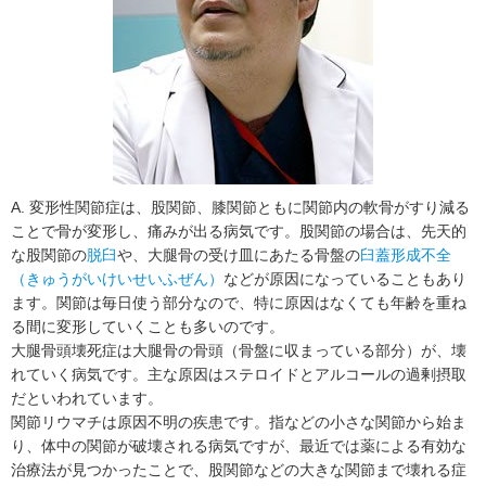
A. 変形性関節症は、股関節、膝関節ともに関節内の軟骨がすり減る
ことで骨が変形し、痛みが出る病気です。股関節の場合は、先天的
な股関節の
脱臼
や、大腿骨の受け皿にあたる骨盤の
臼蓋形成不全
（きゅうがいけいせいふぜん）
などが原因になっていることもあり
ます。関節は毎日使う部分なので、特に原因はなくても年齢を重ね
る間に変形していくことも多いのです。
大腿骨頭壊死症は大腿骨の骨頭（骨盤に収まっている部分）が、壊
れていく病気です。主な原因はステロイドとアルコールの過剰摂取
だといわれています。
関節リウマチは原因不明の疾患です。指などの小さな関節から始ま
り、体中の関節が破壊される病気ですが、最近では薬による有効な
治療法が見つかったことで、股関節などの大きな関節まで壊れる症