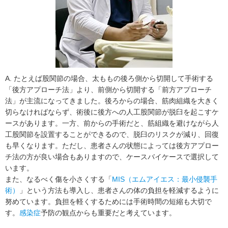
A. たとえば股関節の場合、太ももの後ろ側から切開して手術する
「後方アプローチ法」より、前側から切開する「前方アプローチ
法」が主流になってきました。後ろからの場合、筋肉組織を大きく
切らなければならず、術後に後方への人工股関節が脱臼を起こすケ
ースがあります。一方、前からの手術だと、筋組織を避けながら人
工股関節を設置することができるので、脱臼のリスクが減り、回復
も早くなります。ただし、患者さんの状態によっては後方アプロー
チ法の方が良い場合もありますので、ケースバイケースで選択して
います。
また、なるべく傷を小さくする「
MIS（エムアイエス：最小侵襲手
術）
」という方法も導入し、患者さんの体の負担を軽減するように
努めています。負担を軽くするためには手術時間の短縮も大切で
す。
感染症
予防の観点からも重要だと考えています。