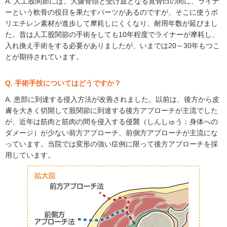
A. 人工股関節には、大腿骨頭と受け皿となる寛骨臼の間に、ライナ
ーという軟骨の役目を果たすパーツがあるのですが、そこに使うポ
リエチレン素材が進歩して摩耗しにくくなり、耐用年数が延びまし
た。昔は人工股関節の手術をしても10年程度でライナーが摩耗し、
入れ換え手術をする必要がありましたが、いまでは20～30年もつこ
とが期待されています。
Q. 手術手技についてはどうですか？
A. 患部に到達する侵入方法が改善されました。以前は、後方から皮
膚を大きく切開して股関節に到達する後方アプローチが主流でした
が、近年は筋肉と筋肉の間を侵入する侵襲（しんしゅう：身体への
ダメージ）が少ない前方アプローチ、前側方アプローチが主流にな
っています。当院では変形の強い症例に限って後方アプローチを採
用しています。