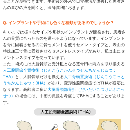
ることが期待できます。手術後の外来で日常生活が改善した患者さ
んの喜びの声を聞くと、医師冥利に尽きます。
Q. インプラントや手術にも色々な種類があるのでしょうか？
A. いまでは様々なサイズや形状のインプラントが開発され、患者さ
んの骨質に合ったものを選べるようになっています。インプラント
を骨に固着させるのに骨セメントを使うセメントタイプと、表面の
特殊加工で骨に固着させるセメントレスタイプがあり、私は主にセ
メントレスタイプを使っています。
また、術式には大腿骨頭と受け皿となる寛骨臼の両方を取り換える
人工股関節全置換術（じんこうこかんせつぜんちかんじゅつ：
THA）
と、大腿骨頭だけを換える
人工骨頭置換術（じんこうこっと
うちかんじゅつ：BHA）
があり、変形性股関節症ではTHAが適応に
なります。高齢者に多い
大腿骨頸部骨折（だいたいこつけいぶこっ
せつ）
の場合には、手術の負担を考慮してBHAにすることがありま
す。