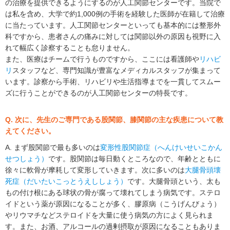
の治療を提供できるようにするのが人工関節センターです。当院で
は私を含め、大学で約1,000例の手術を経験した医師が在籍して治療
に当たっています。人工関節センターといっても基本的には整形外
科ですから、患者さんの痛みに対しては関節以外の原因も視野に入
れて幅広く診察することも怠りません。
また、医療はチームで行うものですから、ここには看護師や
リハビ
リ
スタッフなど、専門知識が豊富なメディカルスタッフが集まって
います。診察から手術、リハビリや生活指導までを一貫してスムー
ズに行うことができるのが人工関節センターの特長です。
Q. 次に、先生のご専門である股関節、膝関節の主な疾患について教
えてください。
A. まず股関節で最も多いのは
変形性股関節症（へんけいせいこかん
せつしょう）
です。股関節は毎日動くところなので、年齢とともに
徐々に軟骨が摩耗して変形していきます。次に多いのは
大腿骨頭壊
死症（だいたいこっとうえししょう）
です。大腿骨頭という、太も
もの付け根にある球状の骨が腐って壊れてしまう病気です。ステロ
イドという薬が原因になることが多く、膠原病（こうげんびょう）
やリウマチなどステロイドを大量に使う病気の方によく見られま
す。また、お酒、アルコールの過剰摂取が原因になることもありま