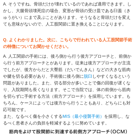
A. そうですね。骨頭だけが壊れているのであれば適用できます。し
かし、大腿骨頭壊死症の場合、変形が骨頭の受け皿である臼蓋（き
ゅうがい）にまで及ぶことがあります。そうなると骨頭だけを変え
ても意味がないので、人工股関節に置き換えることになります。
Q. よくわかりました。次に、こちらで行われている人工股関節手術
の特徴についてお聞かせください。
A. 人工関節の手術には、後ろ側から行う後方アプローチと、前側か
ら行う前方アプローチとがあります。従来は後方アプローチが主流
でしたが、後方からだと大臀筋（だいでんきん）などの大きな筋肉
や腱を切る必要があり、手術後に後ろ側に
脱臼
しやすくなるという
問題がありました。また、切る部分が多いことで傷の回復が遅くな
り、入院期間も長くなります。そこで当院では、体の前側から筋肉
を切らずに手術する方法（前方アプローチ）を採用しています。も
ちろん、ケースによっては後方から行うこともあり、どちらにも対
応可能です。
また、なるべく傷を小さくする
MIS（最小侵襲手術）
を採用し、な
るべく患者さんの負担を軽減するように努めています。