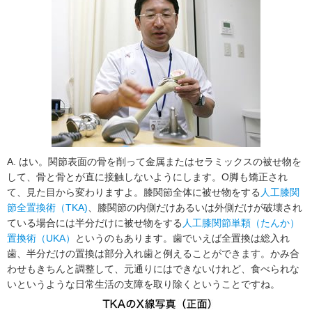
A. はい。関節表面の骨を削って金属またはセラミックスの被せ物を
して、骨と骨とが直に接触しないようにします。O脚も矯正され
て、見た目から変わりますよ。膝関節全体に被せ物をする
人工膝関
節全置換術（TKA)
、膝関節の内側だけあるいは外側だけが破壊され
ている場合には半分だけに被せ物をする
人工膝関節単顆（たんか）
置換術（UKA）
というのもあります。歯でいえば全置換は総入れ
歯、半分だけの置換は部分入れ歯と例えることができます。かみ合
わせもきちんと調整して、元通りにはできないけれど、食べられな
いというような日常生活の支障を取り除くということですね。