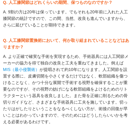
Q. 人工膝関節はどれくらいの期間、保つものなのですか？
A. 9割の方は20年は保っています。でもそれも20年前に入れた人工
膝関節の統計ですので、この間、当然、改良も進んでいますから、
さらに延びていることが期待できます。
Q. 人工膝関節置換術において、何か取り組まれていることなどはあ
りますか？
A. より正確で確実な手術を実現するため、手術器具には人工関節メ
ーカーの協力を得て独自の改良と工夫を重ねてきました。例えば
MIS（最小侵襲術）
が提唱されて約10年になります。人工関節を設
置する際に、皮膚切開を小さくするだけではなく、軟部組織を傷つ
けることなく、かつ十分な展開で手術する視野を確保することが重
要なのですが、その視野の妨げになる軟部組織をよけるためのリト
ラクターという器具を改良しました。また骨を正確に削るための骨
切りガイドなど、さまざまな手術器具に工夫を施しています。切っ
たりはがしたりということをなるべくしない方が、術後の回復が早
いことはわかっていますので、そのためにはどうしたらいいかを考
える必要があるわけです。