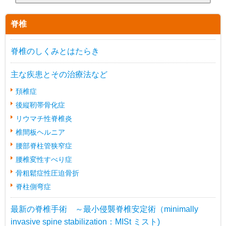
脊椎
脊椎のしくみとはたらき
主な疾患とその治療法など
頚椎症
後縦靭帯骨化症
リウマチ性脊椎炎
椎間板ヘルニア
腰部脊柱管狭窄症
腰椎変性すべり症
骨粗鬆症性圧迫骨折
脊柱側弯症
最新の脊椎手術 ～最小侵襲脊椎安定術（minimally
invasive spine stabilization：MISt ミスト)