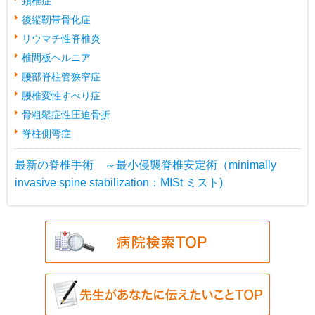
頚椎症
後縦靭帯骨化症
リウマチ性脊椎炎
椎間板ヘルニア
腰部脊柱管狭窄症
腰椎変性すべり症
骨粗鬆症性圧迫骨折
脊柱側弯症
最新の脊椎手術 ～最小侵襲脊椎安定術（minimally
invasive spine stabilization：MISt ミスト)