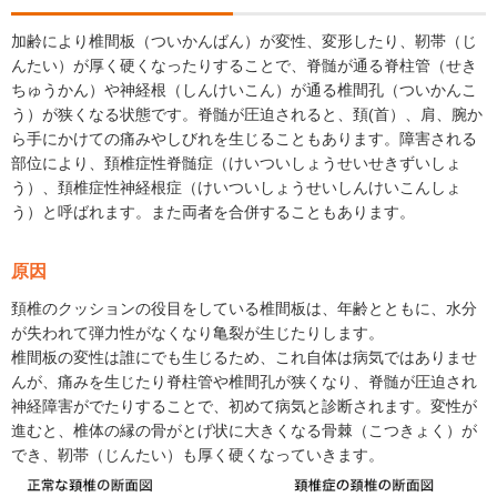
加齢により椎間板（ついかんばん）が変性、変形したり、靭帯（じ
んたい）が厚く硬くなったりすることで、脊髄が通る脊柱管（せき
ちゅうかん）や神経根（しんけいこん）が通る椎間孔（ついかんこ
う）が狭くなる状態です。脊髄が圧迫されると、頚(⾸）、肩、腕か
ら⼿にかけての痛みやしびれを⽣じることもあります。障害される
部位により、頚椎症性脊髄症（けいついしょうせいせきずいしょ
う）、頚椎症性神経根症（けいついしょうせいしんけいこんしょ
う）と呼ばれます。また両者を合併することもあります。
原因
頚椎のクッションの役目をしている椎間板は、年齢とともに、水分
が失われて弾力性がなくなり亀裂が生じたりします。
椎間板の変性は誰にでも生じるため、これ自体は病気ではありませ
んが、痛みを生じたり脊柱管や椎間孔が狭くなり、脊髄が圧迫され
神経障害がでたりすることで、初めて病気と診断されます。変性が
進むと、椎体の縁の骨がとげ状に大きくなる骨棘（こつきょく）が
でき、靭帯（じんたい）も厚く硬くなっていきます。