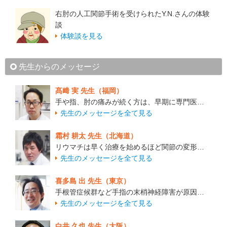
右肘の人工関節手術を受けられたY.N.さんの体験
談
体験談を見る
先生からのメッセージ
髙﨑 実 先生（福岡）
手や指、肘の痛みが続く方は、早期に専門医…
先生のメッセージを全て見る
霜村 耕太 先生（北海道）
リウマチは早く治療を始めるほど関節の変形…
先生のメッセージを全て見る
喜多島 出 先生（東京）
手根管症候群など手指の末梢神経障害が原因…
先生のメッセージを全て見る
白井 久也 先生（大阪）