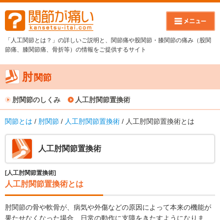
「人工関節とは？」の詳しいご説明と、関節痛や股関節・膝関節の痛み（股関
節痛、膝関節痛、骨折等）の情報をご提供するサイト
肘
関節
肘関節のしくみ
人工肘関節置換術
関節とは
/
肘関節
/
人工肘関節置換術
/ 人工肘関節置換術とは
人工肘関節置換術
[人工肘関節置換術]
人工肘関節置換術とは
肘関節の骨や軟骨が、病気や外傷などの原因によって本来の機能が
果たせなくなった場合、日常の動作に支障をきたすようになりま