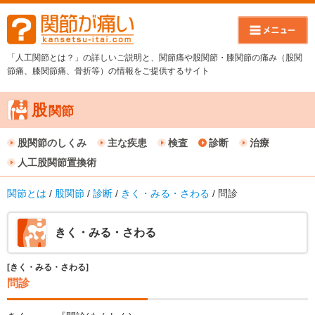
「人工関節とは？」の詳しいご説明と、関節痛や股関節・膝関節の痛み（股関
節痛、膝関節痛、骨折等）の情報をご提供するサイト
股
関節
股関節のしくみ
主な疾患
検査
診断
治療
人工股関節置換術
関節とは
/
股関節
/
診断
/
きく・みる・さわる
/ 問診
きく・みる・さわる
[きく・みる・さわる]
問診