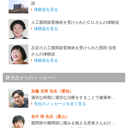
談
体験談を見る
人工股関節置換術を受けられたC.U.さんの体験談
体験談を見る
左足の人工股関節置換術を受けられた西田 佳世
さんの体験談
体験談を見る
先生からのメッセージ
加藤 充孝 先生（愛知）
適切な時期に適切な治療をすることで健康寿…
先生のメッセージを全て見る
谷中 惇 先生（富山）
股関節や膝関節に痛みを抱える患者さんおひ…