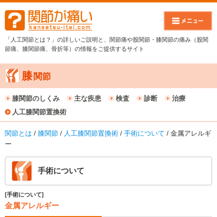
「人工関節とは？」の詳しいご説明と、関節痛や股関節・膝関節の痛み（股関
節痛、膝関節痛、骨折等）の情報をご提供するサイト
膝
関節
膝関節のしくみ
主な疾患
検査
診断
治療
人工膝関節置換術
関節とは
/
膝関節
/
人工膝関節置換術
/
手術について
/ 金属アレルギ
ー
手術について
[手術について]
金属アレルギー