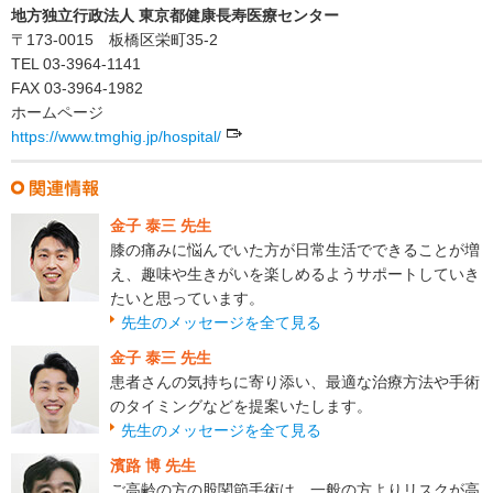
地方独立行政法人 東京都健康長寿医療センター
〒173-0015 板橋区栄町35-2
TEL 03-3964-1141
FAX 03-3964-1982
ホームページ
https://www.tmghig.jp/hospital/
金子 泰三 先生
膝の痛みに悩んでいた方が日常生活でできることが増
え、趣味や生きがいを楽しめるようサポートしていき
たいと思っています。
先生のメッセージを全て見る
金子 泰三 先生
患者さんの気持ちに寄り添い、最適な治療方法や手術
のタイミングなどを提案いたします。
先生のメッセージを全て見る
濱路 博 先生
ご高齢の方の股関節手術は、一般の方よりリスクが高