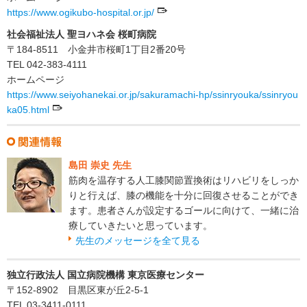
https://www.ogikubo-hospital.or.jp/
社会福祉法人 聖ヨハネ会 桜町病院
〒184-8511 小金井市桜町1丁目2番20号
TEL 042-383-4111
ホームページ
https://www.seiyohanekai.or.jp/sakuramachi-hp/ssinryouka/ssinryou
ka05.html
島田 崇史 先生
筋肉を温存する人工膝関節置換術はリハビリをしっか
りと行えば、膝の機能を十分に回復させることができ
ます。患者さんが設定するゴールに向けて、一緒に治
療していきたいと思っています。
先生のメッセージを全て見る
独立行政法人 国立病院機構 東京医療センター
〒152-8902 目黒区東が丘2-5-1
TEL 03-3411-0111