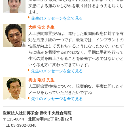
疾患による痛みやしびれを取り除けるよう力を尽くし
ます。
先生のメッセージを全て見る
大嶋 浩文 先生
人工股関節置換術は、進行した股関節疾患に対する有
効な治療手段の一つです。最近では、インプラントの
性能が向上して長もちするようになったので、いたず
らに痛みを我慢するのではなく、早期に手術を行って
生活の質を向上させることを優先すべきではないかと
いう考え方に変わってきています。
先生のメッセージを全て見る
梅山 剛成 先生
人工関節置換術について、現実的な、事実に即したイ
メージをもっていただきたいですね
先生のメッセージを全て見る
医療法人社団博栄会 赤羽中央総合病院
〒115-0044 北区赤羽南2丁目5番12号
TEL 03-3902-0348