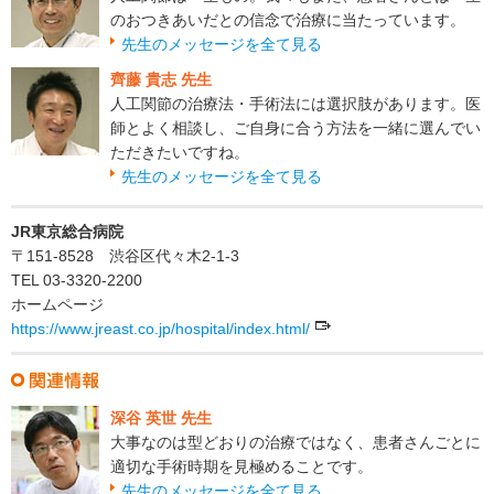
のおつきあいだとの信念で治療に当たっています。
先生のメッセージを全て見る
齊藤 貴志 先生
人工関節の治療法・手術法には選択肢があります。医
師とよく相談し、ご自身に合う方法を一緒に選んでい
ただきたいですね。
先生のメッセージを全て見る
JR東京総合病院
〒151-8528 渋谷区代々木2-1-3
TEL 03-3320-2200
ホームページ
https://www.jreast.co.jp/hospital/index.html/
深谷 英世 先生
大事なのは型どおりの治療ではなく、患者さんごとに
適切な手術時期を見極めることです。
先生のメッセージを全て見る