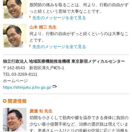
股関節の痛みを取ることは、何より、行動の自由がず
っと続くという意味で大事なことです。
先生のメッセージを全て見る
山本 精三 先生
何より、行動の自由がずっと続くというのは大事なこ
とです。
先生のメッセージを全て見る
独立行政法人 地域医療機能推進機構 東京新宿メディカルセンター
〒162-8543 新宿区津久戸町5-1
TEL 03-3269-8111
ホームページ
https://shinjuku.jcho.go.jp/
廣瀬 旬 先生
切開を小さくして筋肉や腱を温存できる身体に負担の
少ない最小侵襲手術など、治療の選択肢は増えていま
す。患者さん一人ひとりの年齢や症状に応じた治療を