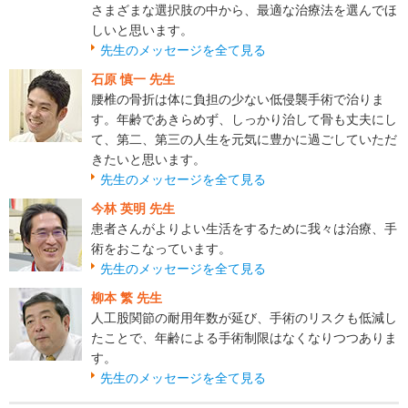
さまざまな選択肢の中から、最適な治療法を選んでほ
しいと思います。
先生のメッセージを全て見る
石原 慎一 先生
腰椎の骨折は体に負担の少ない低侵襲手術で治りま
す。年齢であきらめず、しっかり治して骨も丈夫にし
て、第二、第三の人生を元気に豊かに過ごしていただ
きたいと思います。
先生のメッセージを全て見る
今林 英明 先生
患者さんがよりよい生活をするために我々は治療、手
術をおこなっています。
先生のメッセージを全て見る
柳本 繁 先生
人工股関節の耐用年数が延び、手術のリスクも低減し
たことで、年齢による手術制限はなくなりつつありま
す。
先生のメッセージを全て見る