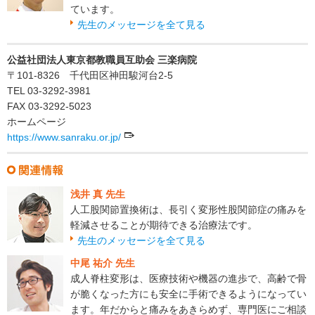
ています。
先生のメッセージを全て見る
公益社団法人東京都教職員互助会 三楽病院
〒101-8326 千代田区神田駿河台2-5
TEL 03-3292-3981
FAX 03-3292-5023
ホームページ
https://www.sanraku.or.jp/
浅井 真 先生
人工股関節置換術は、長引く変形性股関節症の痛みを
軽減させることが期待できる治療法です。
先生のメッセージを全て見る
中尾 祐介 先生
成人脊柱変形は、医療技術や機器の進歩で、高齢で骨
が脆くなった方にも安全に手術できるようになってい
ます。年だからと痛みをあきらめず、専門医にご相談