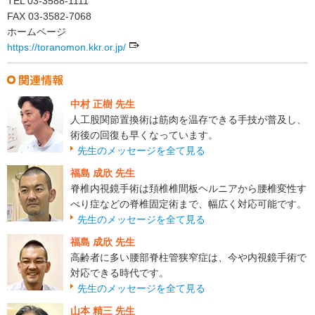
TEL 03-3588-1111
FAX 03-3582-7068
ホームページ
https://toranomon.kkr.or.jp/
中村 正樹 先生
人工股関節置換術は筋肉を温存できる手技が普及し、
術後の回復も早くなっています。
先生のメッセージを全て見る
福島 成欣 先生
脊椎内視鏡手術は頚椎椎間板ヘルニアから腰椎変性す
べり症などの脊椎固定術まで、幅広く対応可能です。
先生のメッセージを全て見る
福島 成欣 先生
高齢者に多い腰部脊柱管狭窄症は、今や内視鏡手術で
対応できる時代です。
先生のメッセージを全て見る
山本 精三 先生