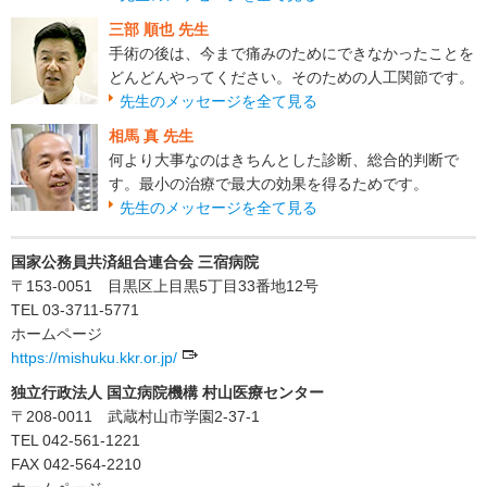
三部 順也 先生
手術の後は、今まで痛みのためにできなかったことを
どんどんやってください。そのための人工関節です。
先生のメッセージを全て見る
相馬 真 先生
何より大事なのはきちんとした診断、総合的判断で
す。最小の治療で最大の効果を得るためです。
先生のメッセージを全て見る
国家公務員共済組合連合会 三宿病院
〒153-0051 目黒区上目黒5丁目33番地12号
TEL 03-3711-5771
ホームページ
https://mishuku.kkr.or.jp/
独立行政法人 国立病院機構 村山医療センター
〒208-0011 武蔵村山市学園2-37-1
TEL 042-561-1221
FAX 042-564-2210