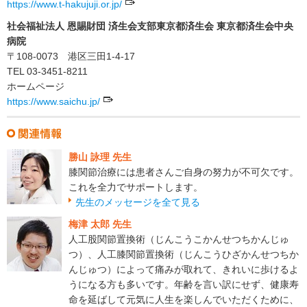
https://www.t-hakujuji.or.jp/
社会福祉法人 恩賜財団 済生会支部東京都済生会 東京都済生会中央
病院
〒108-0073 港区三田1-4-17
TEL 03-3451-8211
ホームページ
https://www.saichu.jp/
勝山 詠理 先生
膝関節治療には患者さんご自身の努力が不可欠です。
これを全力でサポートします。
先生のメッセージを全て見る
梅津 太郎 先生
人工股関節置換術（じんこうこかんせつちかんじゅ
つ）、人工膝関節置換術（じんこうひざかんせつちか
んじゅつ）によって痛みが取れて、きれいに歩けるよ
うになる方も多いです。年齢を言い訳にせず、健康寿
命を延ばして元気に人生を楽しんでいただくために、