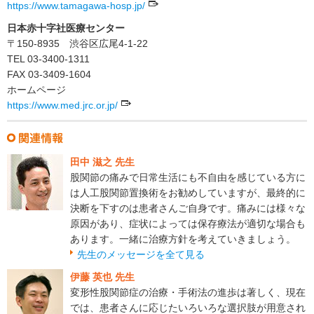
https://www.tamagawa-hosp.jp/
日本赤十字社医療センター
〒150-8935 渋谷区広尾4-1-22
TEL 03-3400-1311
FAX 03-3409-1604
ホームページ
https://www.med.jrc.or.jp/
田中 滋之 先生
股関節の痛みで日常生活にも不自由を感じている方に
は人工股関節置換術をお勧めしていますが、最終的に
決断を下すのは患者さんご自身です。痛みには様々な
原因があり、症状によっては保存療法が適切な場合も
あります。一緒に治療方針を考えていきましょう。
先生のメッセージを全て見る
伊藤 英也 先生
変形性股関節症の治療・手術法の進歩は著しく、現在
では、患者さんに応じたいろいろな選択肢が用意され