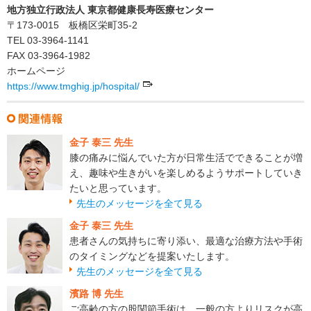
地方独立行政法人 東京都健康長寿医療センター
〒173-0015 板橋区栄町35-2
TEL 03-3964-1141
FAX 03-3964-1982
ホームページ
https://www.tmghig.jp/hospital/
金子 泰三 先生
膝の痛みに悩んでいた方が日常生活でできることが増
え、趣味や生きがいを楽しめるようサポートしていき
たいと思っています。
先生のメッセージを全て見る
金子 泰三 先生
患者さんの気持ちに寄り添い、最適な治療方法や手術
のタイミングなどを提案いたします。
先生のメッセージを全て見る
濱路 博 先生
ご高齢の方の股関節手術は、一般の方よりリスクが高