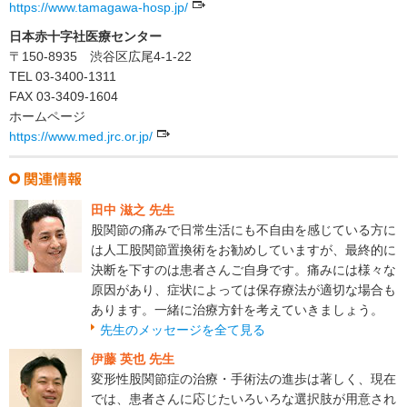
https://www.tamagawa-hosp.jp/
日本赤十字社医療センター
〒150-8935 渋谷区広尾4-1-22
TEL 03-3400-1311
FAX 03-3409-1604
ホームページ
https://www.med.jrc.or.jp/
田中 滋之 先生
股関節の痛みで日常生活にも不自由を感じている方に
は人工股関節置換術をお勧めしていますが、最終的に
決断を下すのは患者さんご自身です。痛みには様々な
原因があり、症状によっては保存療法が適切な場合も
あります。一緒に治療方針を考えていきましょう。
先生のメッセージを全て見る
伊藤 英也 先生
変形性股関節症の治療・手術法の進歩は著しく、現在
では、患者さんに応じたいろいろな選択肢が用意され