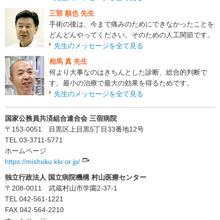
三部 順也 先生
手術の後は、今まで痛みのためにできなかったことを
どんどんやってください。そのための人工関節です。
先生のメッセージを全て見る
相馬 真 先生
何より大事なのはきちんとした診断、総合的判断で
す。最小の治療で最大の効果を得るためです。
先生のメッセージを全て見る
国家公務員共済組合連合会 三宿病院
〒153-0051 目黒区上目黒5丁目33番地12号
TEL 03-3711-5771
ホームページ
https://mishuku.kkr.or.jp/
独立行政法人 国立病院機構 村山医療センター
〒208-0011 武蔵村山市学園2-37-1
TEL 042-561-1221
FAX 042-564-2210