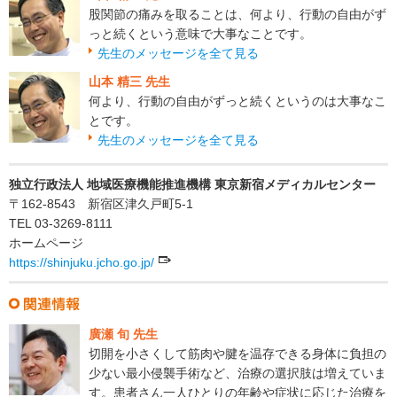
股関節の痛みを取ることは、何より、行動の自由がず
っと続くという意味で大事なことです。
先生のメッセージを全て見る
山本 精三 先生
何より、行動の自由がずっと続くというのは大事なこ
とです。
先生のメッセージを全て見る
独立行政法人 地域医療機能推進機構 東京新宿メディカルセンター
〒162-8543 新宿区津久戸町5-1
TEL 03-3269-8111
ホームページ
https://shinjuku.jcho.go.jp/
廣瀬 旬 先生
切開を小さくして筋肉や腱を温存できる身体に負担の
少ない最小侵襲手術など、治療の選択肢は増えていま
す。患者さん一人ひとりの年齢や症状に応じた治療を