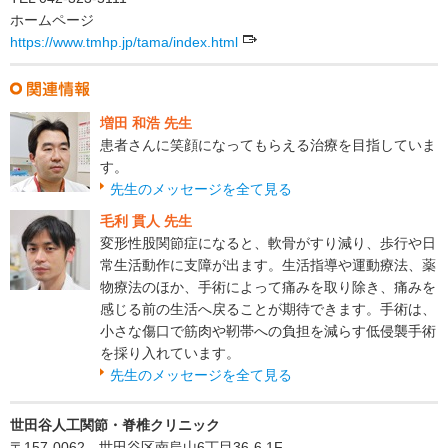
ホームページ
https://www.tmhp.jp/tama/index.html
増田 和浩 先生
患者さんに笑顔になってもらえる治療を目指していま
す。
先生のメッセージを全て見る
毛利 貫人 先生
変形性股関節症になると、軟骨がすり減り、歩行や日
常生活動作に支障が出ます。生活指導や運動療法、薬
物療法のほか、手術によって痛みを取り除き、痛みを
感じる前の生活へ戻ることが期待できます。手術は、
小さな傷口で筋肉や靭帯への負担を減らす低侵襲手術
を採り入れています。
先生のメッセージを全て見る
世田谷人工関節・脊椎クリニック
〒157-0062 世田谷区南烏山6丁目36-6 1F