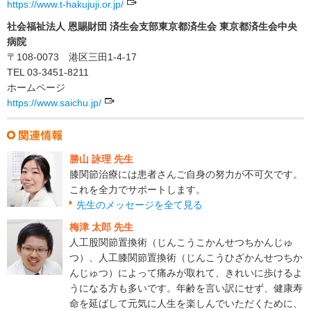
https://www.t-hakujuji.or.jp/
社会福祉法人 恩賜財団 済生会支部東京都済生会 東京都済生会中央
病院
〒108-0073 港区三田1-4-17
TEL 03-3451-8211
ホームページ
https://www.saichu.jp/
勝山 詠理 先生
膝関節治療には患者さんご自身の努力が不可欠です。
これを全力でサポートします。
先生のメッセージを全て見る
梅津 太郎 先生
人工股関節置換術（じんこうこかんせつちかんじゅ
つ）、人工膝関節置換術（じんこうひざかんせつちか
んじゅつ）によって痛みが取れて、きれいに歩けるよ
うになる方も多いです。年齢を言い訳にせず、健康寿
命を延ばして元気に人生を楽しんでいただくために、