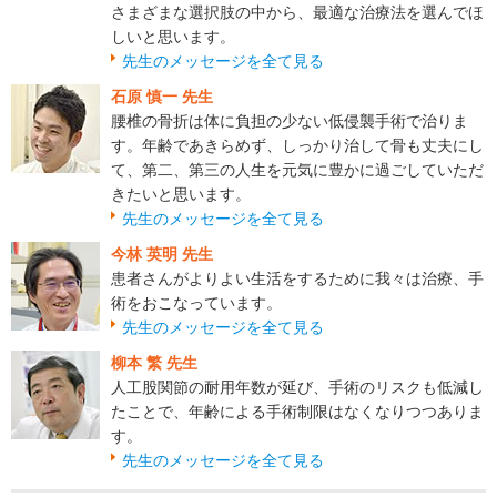
さまざまな選択肢の中から、最適な治療法を選んでほ
しいと思います。
先生のメッセージを全て見る
石原 慎一 先生
腰椎の骨折は体に負担の少ない低侵襲手術で治りま
す。年齢であきらめず、しっかり治して骨も丈夫にし
て、第二、第三の人生を元気に豊かに過ごしていただ
きたいと思います。
先生のメッセージを全て見る
今林 英明 先生
患者さんがよりよい生活をするために我々は治療、手
術をおこなっています。
先生のメッセージを全て見る
柳本 繁 先生
人工股関節の耐用年数が延び、手術のリスクも低減し
たことで、年齢による手術制限はなくなりつつありま
す。
先生のメッセージを全て見る