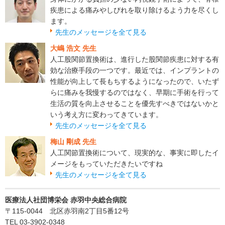
疾患による痛みやしびれを取り除けるよう力を尽くし
ます。
先生のメッセージを全て見る
大嶋 浩文 先生
人工股関節置換術は、進行した股関節疾患に対する有
効な治療手段の一つです。最近では、インプラントの
性能が向上して長もちするようになったので、いたず
らに痛みを我慢するのではなく、早期に手術を行って
生活の質を向上させることを優先すべきではないかと
いう考え方に変わってきています。
先生のメッセージを全て見る
梅山 剛成 先生
人工関節置換術について、現実的な、事実に即したイ
メージをもっていただきたいですね
先生のメッセージを全て見る
医療法人社団博栄会 赤羽中央総合病院
〒115-0044 北区赤羽南2丁目5番12号
TEL 03-3902-0348