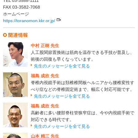
TEL 03-3588-1111
FAX 03-3582-7068
ホームページ
https://toranomon.kkr.or.jp/
中村 正樹 先生
人工股関節置換術は筋肉を温存できる手技が普及し、
術後の回復も早くなっています。
先生のメッセージを全て見る
福島 成欣 先生
脊椎内視鏡手術は頚椎椎間板ヘルニアから腰椎変性す
べり症などの脊椎固定術まで、幅広く対応可能です。
先生のメッセージを全て見る
福島 成欣 先生
高齢者に多い腰部脊柱管狭窄症は、今や内視鏡手術で
対応できる時代です。
先生のメッセージを全て見る
山本 精三 先生