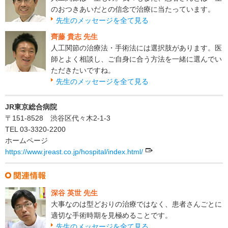
のおつきあいだとの信念で治療に当たっています。
先生のメッセージを全て見る
齊藤 貴志 先生
人工関節の治療法・手術法には選択肢があります。医
師とよく相談し、ご自身に合う方法を一緒に選んでい
ただきたいですね。
先生のメッセージを全て見る
JR東京総合病院
〒151-8528 渋谷区代々木2-1-3
TEL 03-3320-2200
ホームページ
https://www.jreast.co.jp/hospital/index.html/
深谷 英世 先生
大事なのは型どおりの治療ではなく、患者さんごとに
適切な手術時期を見極めることです。
先生のメッセージを全て見る