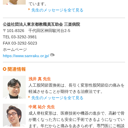
ています。
先生のメッセージを全て見る
公益社団法人東京都教職員互助会 三楽病院
〒101-8326 千代田区神田駿河台2-5
TEL 03-3292-3981
FAX 03-3292-5023
ホームページ
https://www.sanraku.or.jp/
浅井 真 先生
人工股関節置換術は、長引く変形性股関節症の痛みを
軽減させることが期待できる治療法です。
先生のメッセージを全て見る
中尾 祐介 先生
成人脊柱変形は、医療技術や機器の進歩で、高齢で骨
が脆くなった方にも安全に手術できるようになってい
ます。年だからと痛みをあきらめず、専門医にご相談