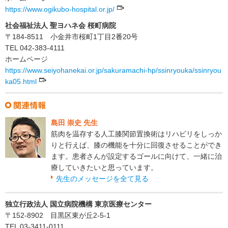
https://www.ogikubo-hospital.or.jp/
社会福祉法人 聖ヨハネ会 桜町病院
〒184-8511 小金井市桜町1丁目2番20号
TEL 042-383-4111
ホームページ
https://www.seiyohanekai.or.jp/sakuramachi-hp/ssinryouka/ssinryou
ka05.html
島田 崇史 先生
筋肉を温存する人工膝関節置換術はリハビリをしっか
りと行えば、膝の機能を十分に回復させることができ
ます。患者さんが設定するゴールに向けて、一緒に治
療していきたいと思っています。
先生のメッセージを全て見る
独立行政法人 国立病院機構 東京医療センター
〒152-8902 目黒区東が丘2-5-1
TEL 03-3411-0111