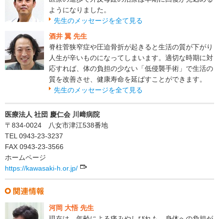
ようになりました。
先生のメッセージを全て見る
酒井 翼 先生
脊柱菅狭窄症や圧迫骨折が起きると生活の質が下がり
人生が辛いものになってしまいます。適切な時期に対
応すれば、体の負担の少ない「低侵襲手術」で生活の
質を改善させ、健康寿命を延ばすことができます。
先生のメッセージを全て見る
医療法人 社団 慶仁会 川﨑病院
〒834-0024 八女市津江538番地
TEL 0943-23-3237
FAX 0943-23-3566
ホームページ
https://kawasaki-h.or.jp/
河岡 大悟 先生
現在は、年齢による痛みやしびれも、身体への負担が