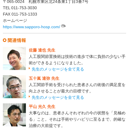
〒065-0024 札幌市東区北24条東1丁目3番7号
TEL 011-753-3030
FAX 011-753-1333
ホームページ
https://www.sapporo-hosp.com/
佐藤 達也 先生
人工股関節置換術は技術の進歩で体に負担の少ない手
術ができるようになりました。
先生のメッセージを全て見る
五十嵐 達弥 先生
人工関節手術を受けられた患者さんの術後の満足度を
向上させることが最大の目標です。
先生のメッセージを全て見る
平山 光久 先生
大事なのは、患者さんそれぞれの今の状態を「見極め
る」こと。それは手術やリハビリに至るまで、的確な
治療の大前提です。