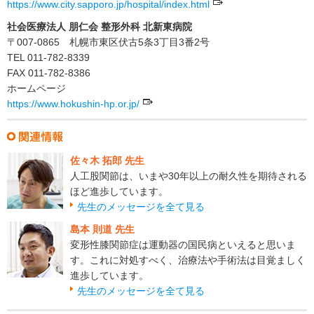
https://www.city.sapporo.jp/hospital/index.html
社会医療法人 朋仁会 整形外科 北新東病院
〒007-0865 札幌市東区伏古5条3丁目3番2号
TEL 011-782-8339
FAX 011-782-8386
ホームページ
https://www.hokushin-hp.or.jp/
佐々木 拓郎 先生
人工股関節は、いまや30年以上の耐久性を期待される
ほど進歩しています。
先生のメッセージを全て見る
島本 則道 先生
変形性膝関節症は運動器の国民病といえると思いま
す。これに対処すべく、治療法や手術法は目覚ましく
進歩しています。
先生のメッセージを全て見る