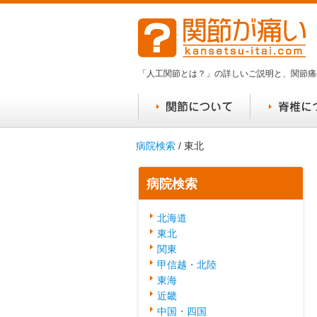
「人工関節とは？」の詳しいご説明と、関節痛
病院検索
/ 東北
病院検索
北海道
東北
関東
甲信越・北陸
東海
近畿
中国・四国