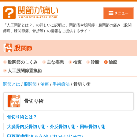
「人工関節とは？」の詳しいご説明と、関節痛や股関節・膝関節の痛み（股関
節痛、膝関節痛、骨折等）の情報をご提供するサイト
股
関節
股関節のしくみ
主な疾患
検査
診断
治療
人工股関節置換術
関節とは
/
股関節
/
治療
/
手術療法
/ 骨切り術
骨切り術
骨切り術とは？
大腿骨内反骨切り術・外反骨切り術・回転骨切り術
臼蓋形成術(きゅうがいけいせいじゅつ)