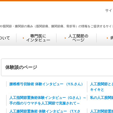
サイ
や股関節・膝関節の痛み（股関節痛、膝関節痛、骨折等）の情報をご提供するサイ
体験談のページ
腰椎椎弓切除術 体験インタビュー （Y.S.さん）
人工股関節と
キイキと
人工指関節置換術体験インタビュー（Gさん）～
私の人工股関
手の指のリウマチを人工関節で克服されて～
人工膝関節置換術 体験インタビュー （T.Y.さ
人工肘関節置