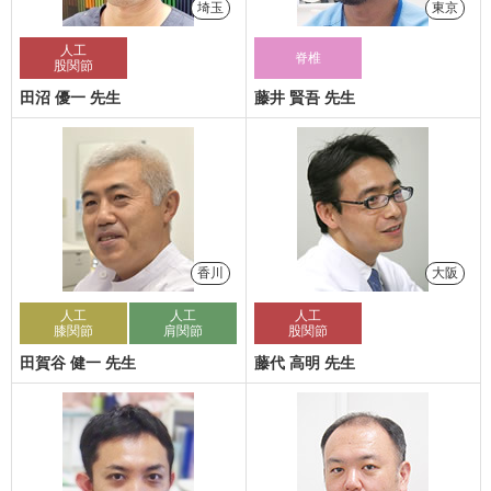
埼玉
東京
人工
脊椎
股関節
田沼 優一 先生
藤井 賢吾 先生
香川
大阪
人工
人工
人工
膝関節
肩関節
股関節
田賀谷 健一 先生
藤代 高明 先生