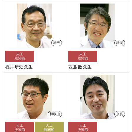
埼玉
静岡
人工
人工
股関節
股関節
石井 研史 先生
西脇 徹 先生
和歌山
奈良
人工
人工
人工
股関節
膝関節
股関節