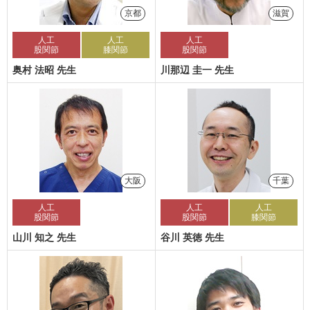
京都
滋賀
人工
人工
人工
股関節
膝関節
股関節
奥村 法昭 先生
川那辺 圭一 先生
大阪
千葉
人工
人工
人工
股関節
股関節
膝関節
山川 知之 先生
谷川 英徳 先生