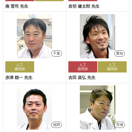
南 晋司 先生
岩切 健太郎 先生
千葉
愛知
人工
人工
人工
膝関節
股関節
膝関節
赤津 頼一 先生
吉田 昌弘 先生
福岡
茨城