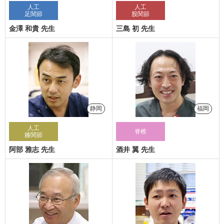
人工
人工
足関節
股関節
金澤 和貴 先生
三島 初 先生
静岡
福岡
人工
脊椎
膝関節
阿部 雅志 先生
酒井 翼 先生