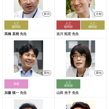
新潟
京都
人工
人工
人工
膝関節
股関節
膝関節
髙橋 直樹 先生
吉川 拓宏 先生
愛知
愛知
人工
脊椎
肩関節
加藤 慎一 先生
山田 光子 先生