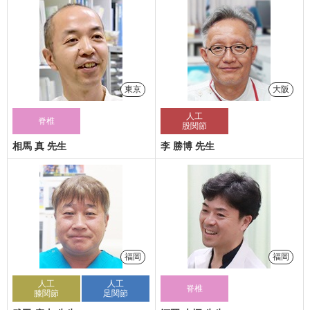
東京
大阪
人工
脊椎
股関節
相馬 真 先生
李 勝博 先生
福岡
福岡
人工
人工
脊椎
膝関節
足関節