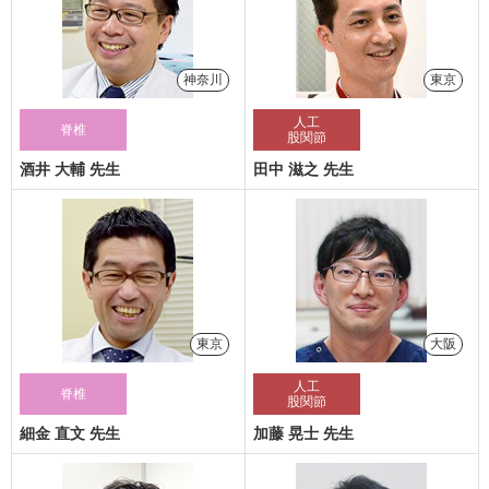
神奈川
東京
人工
脊椎
股関節
酒井 大輔 先生
田中 滋之 先生
東京
大阪
人工
脊椎
股関節
細金 直文 先生
加藤 晃士 先生