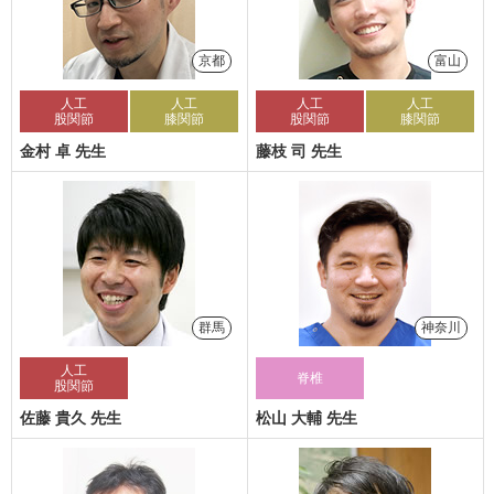
京都
富山
人工
人工
人工
人工
股関節
膝関節
股関節
膝関節
金村 卓 先生
藤枝 司 先生
群馬
神奈川
人工
脊椎
股関節
佐藤 貴久 先生
松山 大輔 先生