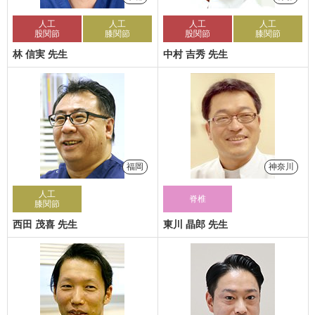
人工
人工
人工
人工
股関節
膝関節
股関節
膝関節
林 信実 先生
中村 吉秀 先生
福岡
神奈川
人工
脊椎
膝関節
西田 茂喜 先生
東川 晶郎 先生