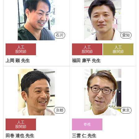
石川
愛知
人工
人工
人工
股関節
股関節
膝関節
上岡 顕 先生
福田 康平 先生
京都
東京
人工
脊椎
股関節
田巻 達也 先生
三雲 仁 先生