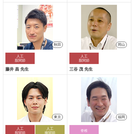
秋田
岡山
人工
人工
股関節
股関節
藤井 昌 先生
三谷 茂 先生
東京
福岡
人工
人工
脊椎
股関節
膝関節