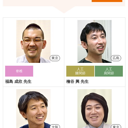
東京
広島
人工
人工
脊椎
膝関節
肩関節
福島 成欣 先生
檜谷 興 先生
大阪
東京