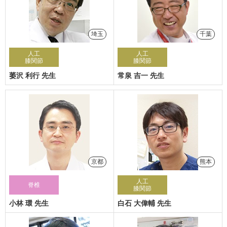
埼玉
千葉
人工
人工
膝関節
膝関節
萎沢 利行 先生
常泉 吉一 先生
京都
熊本
人工
脊椎
膝関節
小林 環 先生
白石 大偉輔 先生