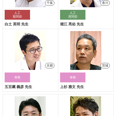
千葉
香川
人工
人工
股関節
肩関節
白土 英明 先生
堀江 亮佑 先生
京都
茨城
脊椎
脊椎
五百藏 義彦 先生
上杉 雅文 先生