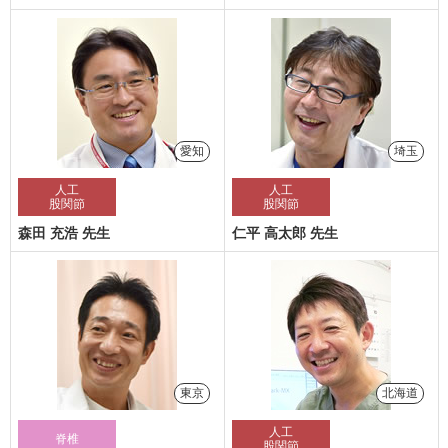
愛知
埼玉
人工
人工
股関節
股関節
森田 充浩 先生
仁平 高太郎 先生
東京
北海道
人工
脊椎
股関節