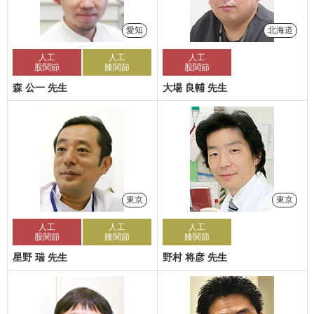
愛知
北海道
人工
人工
人工
股関節
膝関節
股関節
森 公一 先生
大場 良輔 先生
東京
東京
人工
人工
人工
股関節
膝関節
膝関節
星野 瑞 先生
野村 将彦 先生