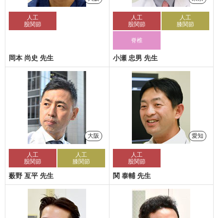
人工
人工
人工
股関節
股関節
膝関節
脊椎
岡本 尚史 先生
小瀬 忠男 先生
大阪
愛知
人工
人工
人工
股関節
膝関節
股関節
薮野 亙平 先生
関 泰輔 先生