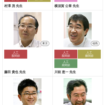
村澤 茂 先生
横須賀 公章 先生
東京
福島
人工
人工
人工
股関節
股関節
膝関節
人工
肩関節
藤田 貴也 先生
川前 恵一 先生