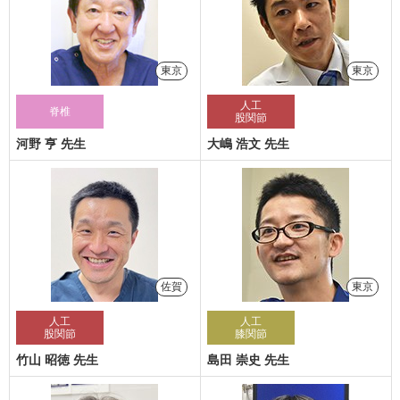
東京
東京
人工
脊椎
股関節
河野 亨 先生
大嶋 浩文 先生
佐賀
東京
人工
人工
股関節
膝関節
竹山 昭徳 先生
島田 崇史 先生