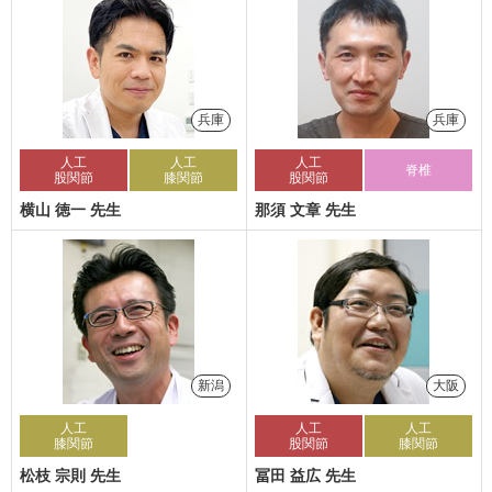
兵庫
兵庫
人工
人工
人工
脊椎
股関節
膝関節
股関節
横山 徳一 先生
那須 文章 先生
新潟
大阪
人工
人工
人工
膝関節
股関節
膝関節
松枝 宗則 先生
冨田 益広 先生