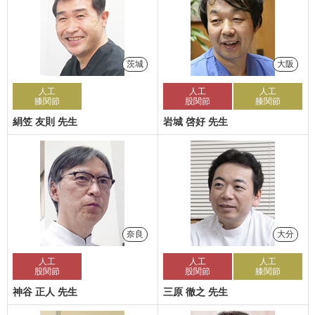
茨城
大阪
人工
人工
人工
膝関節
股関節
膝関節
絹笠 友則 先生
岩城 啓好 先生
奈良
大分
人工
人工
人工
股関節
股関節
膝関節
神谷 正人 先生
三原 徹之 先生