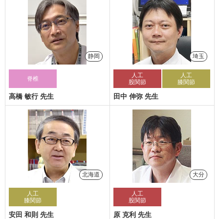
静岡
埼玉
人工
人工
脊椎
股関節
膝関節
高橋 敏行 先生
田中 伸弥 先生
北海道
大分
人工
人工
膝関節
股関節
安田 和則 先生
原 克利 先生