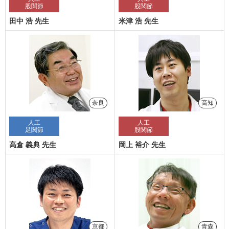
股関節
股関節
田中 浩 先生
米津 浩 先生
奈良
高知
人工
人工
足関節
股関節
高倉 義典 先生
岡上 裕介 先生
京都
青森