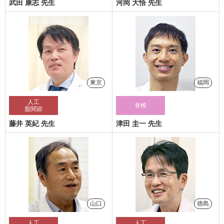
武田 康志 先生
河岡 大悟 先生
東京
福岡
人工
脊椎
股関節
藤井 英紀 先生
津田 圭一 先生
山口
徳島
人工
人工