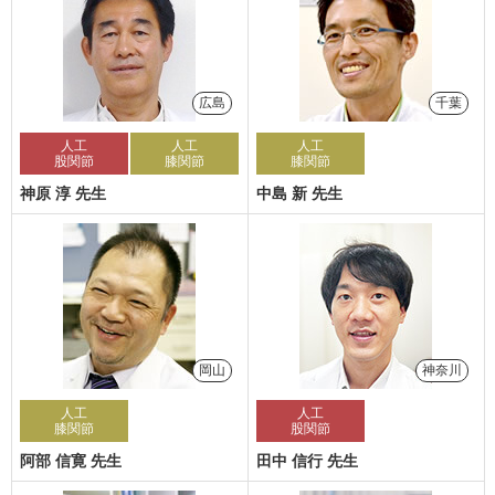
広島
千葉
人工
人工
人工
股関節
膝関節
膝関節
神原 淳 先生
中島 新 先生
岡山
神奈川
人工
人工
膝関節
股関節
阿部 信寛 先生
田中 信行 先生