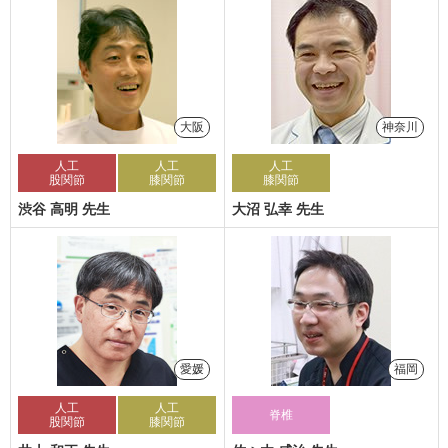
大阪
神奈川
人工
人工
人工
股関節
膝関節
膝関節
渋谷 高明 先生
大沼 弘幸 先生
愛媛
福岡
人工
人工
脊椎
股関節
膝関節