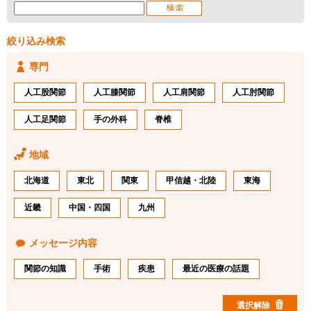
絞り込み検索
専門
人工股関節
人工膝関節
人工肩関節
人工肘関節
人工足関節
手の外科
脊椎
地域
北海道
東北
関東
甲信越・北陸
東海
近畿
中国・四国
九州
メッセージ内容
関節の知識
手術
疾患
最近の医療の話題
選択解除