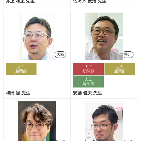
井上 和正 先生
佐々木 威治 先生
大阪
香川
人工
人工
人工
膝関節
股関節
膝関節
人工
肩関節
和田 誠 先生
安藤 健夫 先生