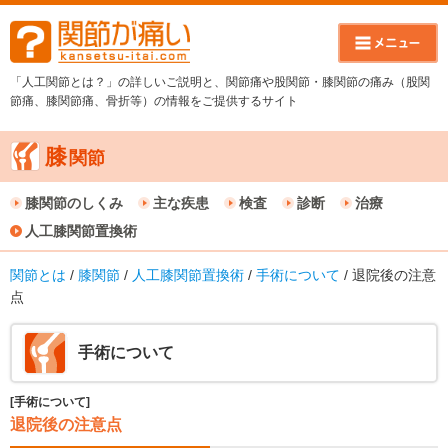
「人工関節とは？」の詳しいご説明と、関節痛や股関節・膝関節の痛み（股関
節痛、膝関節痛、骨折等）の情報をご提供するサイト
膝
関節
膝関節のしくみ
主な疾患
検査
診断
治療
人工膝関節置換術
関節とは
/
膝関節
/
人工膝関節置換術
/
手術について
/ 退院後の注意
点
手術について
[手術について]
退院後の注意点