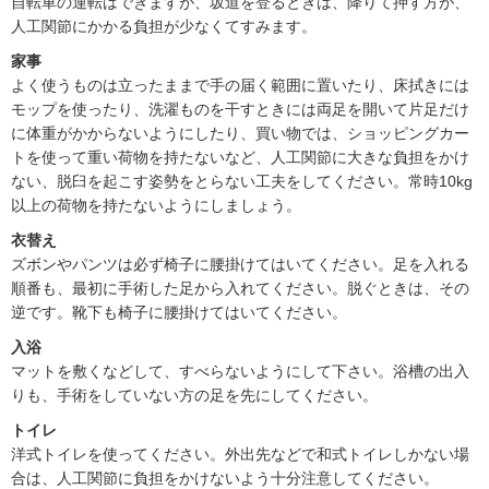
自転車の運転はできますが、坂道を登るときは、降りて押す方が、
人工関節にかかる負担が少なくてすみます。
家事
よく使うものは立ったままで手の届く範囲に置いたり、床拭きには
モップを使ったり、洗濯ものを干すときには両足を開いて片足だけ
に体重がかからないようにしたり、買い物では、ショッピングカー
トを使って重い荷物を持たないなど、人工関節に大きな負担をかけ
ない、脱臼を起こす姿勢をとらない工夫をしてください。常時10kg
以上の荷物を持たないようにしましょう。
衣替え
ズボンやパンツは必ず椅子に腰掛けてはいてください。足を入れる
順番も、最初に手術した足から入れてください。脱ぐときは、その
逆です。靴下も椅子に腰掛けてはいてください。
入浴
マットを敷くなどして、すべらないようにして下さい。浴槽の出入
りも、手術をしていない方の足を先にしてください。
トイレ
洋式トイレを使ってください。外出先などで和式トイレしかない場
合は、人工関節に負担をかけないよう十分注意してください。